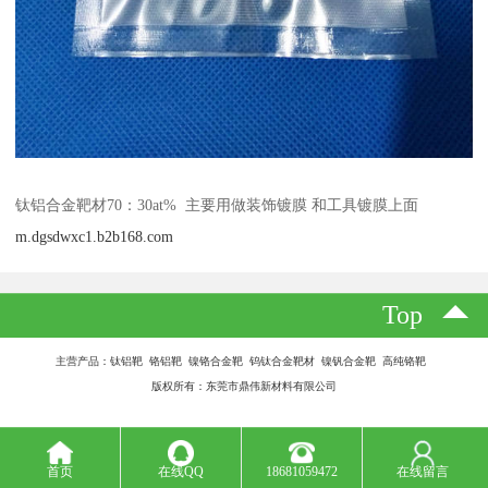
钛铝合金靶材70：30at% 主要用做装饰镀膜 和工具镀膜上面
m.dgsdwxc1.b2b168.com
Top
主营产品：钛铝靶 铬铝靶 镍铬合金靶 钨钛合金靶材 镍钒合金靶 高纯铬靶
版权所有：东莞市鼎伟新材料有限公司
首页
在线QQ
18681059472
在线留言