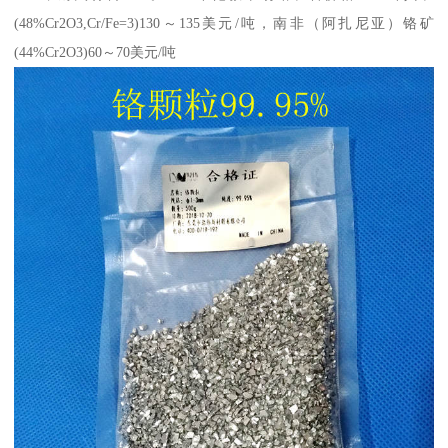
(48%Cr2O3,Cr/Fe=3)130～135美元/吨，南非（阿扎尼亚）铬矿
(44%Cr2O3)60～70美元/吨