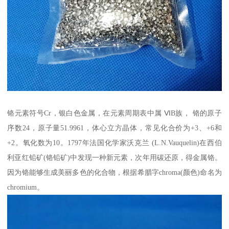
铬元素符号Cr，银白色金属，在元素周期表中属 ⅥB族， 铬的原子
序数24，原子量51.9961，体心立方晶体，常见化合价为+3、+6和
+2。氧化数为10。1797年法国化学家沃克兰 (L.N.Vauquelin)在西伯
利亚红铅矿(铬铅矿)中发现一种新元素，次年用碳还原，得金属铬。
因为铬能够生成美丽多色的化合物，根据希腊字chroma(颜色)命名为
chromium。