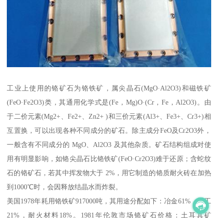
工业上使用的铬矿石为铬铁矿，属尖晶石(MgO·Al2O3)和磁铁矿
(FeO·Fe2O3)类，其通用化学式是(Fe，Mg)O·(Cr，Fe，Al2O3)。由
于二价元素(Mg2+、Fe2+、Zn2+ )和三价元素(Al3+、Fe3+、Cr3+)相
互置换，可以出现各种不同成分的矿石。除主成分FeO及Cr2O3外，
一般含有不同成分的 MgO、Al2O3 及其他杂质。矿石结构组成对使
用有明显影响，如铬尖晶石比铬铁矿(FeO·Cr2O3)难于还原；含蛇纹
石的铬矿石，若其中挥发物大于 2%，用它制造的铬质耐火砖在加热
到1000℃时，会因释放结晶水而炸裂。
美国1978年耗用铬铁矿917000吨，其用途分配如下：冶金61%，化工
21%，耐火材料18%。1981年伦敦市场铬矿石价格：土耳其矿