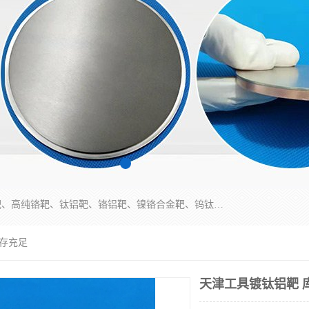
东莞市鼎伟新材料有限公司专业生产：镍钒合金靶、高纯铬靶、钛铝靶、铬铝靶、镍铬合金靶、钨钛合金靶材等；公司先后研发的蒸发材料、溅射靶材系列产品广泛应用到国内外众多知名电子、太阳能企业当中，以较高的性价比，成功发替代了国外进口产品，颇受用户好评。
库存充足
天津工具镀钛铝靶 