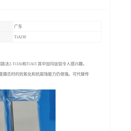
广东
TiAl30
阿路法2-Ti3Al和TiAl3.其中加玛钛铝令人感兴趣，
600度摄氏时的抗氧化和抗腐蚀能力仍很强。可代替传