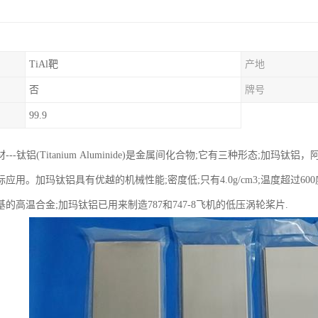
TiAl靶
产地
否
牌号
99.9
--钛铝(Titanium Aluminide)是金属间化合物;它有三种形态;加玛钛铝，
应用。加玛钛铝具有优越的机械性能;密度低;只有4.0g/cm3;温度超过
的高温合金;加玛钛铝已用来制造787和747-8飞机的低压涡轮桨片.