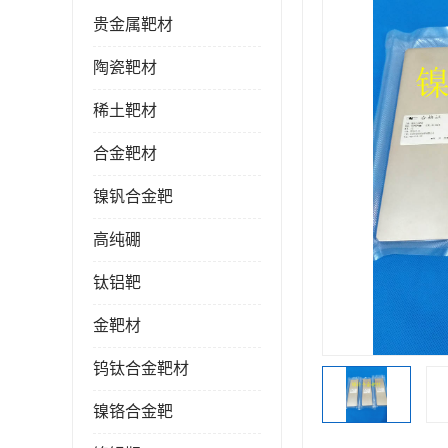
贵金属靶材
陶瓷靶材
稀土靶材
合金靶材
镍钒合金靶
高纯硼
钛铝靶
金靶材
钨钛合金靶材
镍铬合金靶