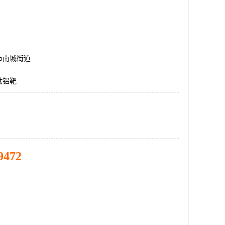
市南城街道
钛铝靶
9472