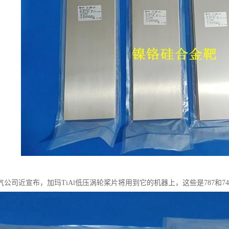
公司近宣布，加玛TiAl低压涡轮桨片将用到它的机器上，这些是787和74