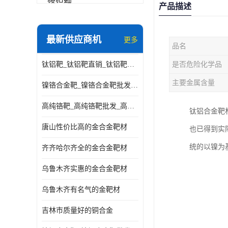
铬铝靶
产品描述
三氧化铝靶材
最新供应商机
更多
品名
钽靶材
钛铝靶_钛铝靶直销_钛铝靶供应商
是否危险化学品
铬靶材
主要金属含量
镍铬合金靶_镍铬合金靶批发_镍铬合金靶供应商
镧靶材
高纯铬靶_高纯铬靶批发_高纯铬靶厂家
钛铝合金靶材-
镍铬合金靶材
唐山性价比高的金合金靶材
也已得到实际
统的以镍为基
齐齐哈尔齐全的金合金靶材
乌鲁木齐实惠的金合金靶材
乌鲁木齐有名气的金靶材
吉林市质量好的铜合金