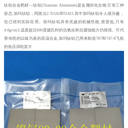
钛铝合金靶材---钛铝(Titanium Aluminide)是金属间化合物;它有三种
形态;加玛钛铝，阿路法2-Ti3Al和TiAl3.其中加玛钛铝令人感兴趣，
也已得到实际应用。加玛钛铝具有优越的机械性能;密度低;只有
4.0g/cm3;温度超过600度摄氏时的抗氧化和抗腐蚀能力仍很强。可代
替传统的以镍为基的高温合金;加玛钛铝已用来制造787和747-8飞机
的低压涡轮桨片.