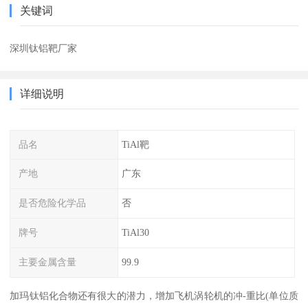
关键词
深圳钛铝靶厂家
详细说明
品名
TiAl靶
产地
广东
是否危险化学品
否
牌号
TiAl30
主要金属含量
99.9
加玛钛铝化合物还有很大的潜力，增加飞机涡轮机的冲-重比(单位质