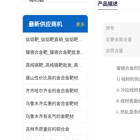
铬铝靶
产品描述
三氧化铝靶材
最新供应商机
更多
牌号
钽靶材
钛铝靶_钛铝靶直销_钛铝靶供应商
主要金属含量
铬靶材
杂质含量
镍铬合金靶_镍铬合金靶批发_镍铬合金靶供应商
镧靶材
高纯铬靶_高纯铬靶批发_高纯铬靶厂家
镍铬合金的
镍铬合金靶材
唐山性价比高的金合金靶材
1) 线材的
A.冷拉线
齐齐哈尔齐全的金合金靶材
B.线材表
乌鲁木齐实惠的金合金靶材
C.热轧盘
乌鲁木齐有名气的金靶材
吉林市质量好的铜合金