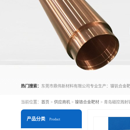
热门搜索：
当前位置：
首页
>
供应商机
>
镍铬合金靶材
> 青岛磁控溅射
产品分类
Product