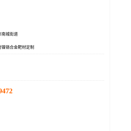
市南城街道
射镍铬合金靶材定制
9472