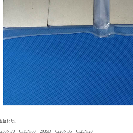
金丝材质：
Cr30Ni70 Cr15Ni60 2035D Cr20Ni35 Cr25Ni20