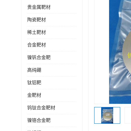
贵金属靶材
陶瓷靶材
稀土靶材
合金靶材
镍钒合金靶
高纯硼
钛铝靶
金靶材
钨钛合金靶材
镍铬合金靶