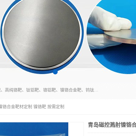
东莞市鼎伟新材料有限公司专业生产：镍钒合金靶、高纯铬靶、钛铝靶、铬铝靶、镍铬合金靶、钨钛合金靶材等；公司先后研发的蒸发材料、溅射靶材系列产品广泛应用到国内外众多知名电子、太阳能企业当中，以较高的性价比，成功发替代了国外进口产品，颇受用户好评。
镍铬合金靶材定制 镍铬靶 按需定制
青岛磁控溅射镍铬合