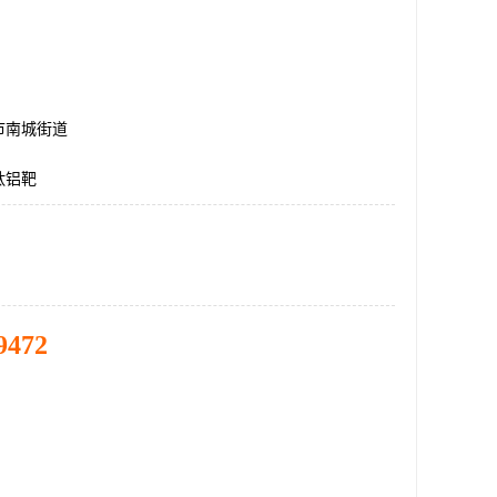
市南城街道
钛铝靶
9472