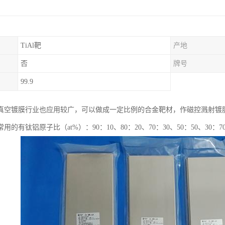
TiAl靶
产地
否
牌号
99.9
真空镀膜行业也应用较广，可以做成一定比例的合金靶材，作磁控溅射镀
的有钛铝原子比（at%）：90：10、80：20、70：30、50：50、30：70、