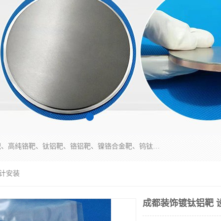
东莞市鼎伟新材料有限公司专业生产：镍钒合金靶、高纯铬靶、钛铝靶、铬铝靶、镍铬合金靶、钨钛合金靶材等；公司先后研发的蒸发材料、溅射靶材系列产品广泛应用到国内外众多知名电子、太阳能企业当中，以较高的性价比，成功发替代了国外进口产品，颇受用户好评。
设计安装
成都装饰镀钛铝靶 