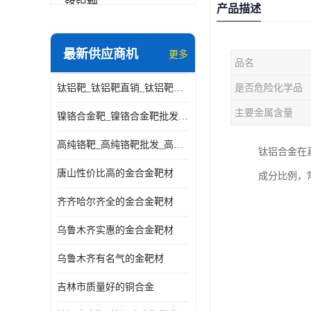
铬铝靶
产品描述
三氧化铝靶材
最新供应商机
更多
品名
钽靶材
钛铝靶_钛铝靶直销_钛铝靶供应商
是否危险化学品
铬靶材
主要金属含量
镍铬合金靶_镍铬合金靶批发_镍铬合金靶供应商
镧靶材
高纯铬靶_高纯铬靶批发_高纯铬靶厂家
钛铝合金在
镍铬合金靶材
唐山性价比高的金合金靶材
成分比例，常用
齐齐哈尔齐全的金合金靶材
乌鲁木齐实惠的金合金靶材
乌鲁木齐有名气的金靶材
吉林市质量好的铜合金