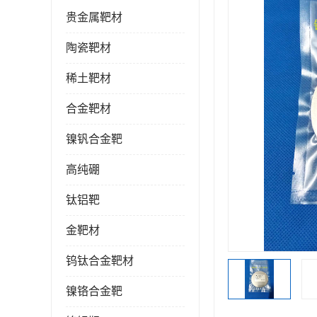
贵金属靶材
陶瓷靶材
稀土靶材
合金靶材
镍钒合金靶
高纯硼
钛铝靶
金靶材
钨钛合金靶材
镍铬合金靶