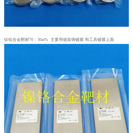
钛铝合金靶材70：30at% 主要用做装饰镀膜 和工具镀膜上面