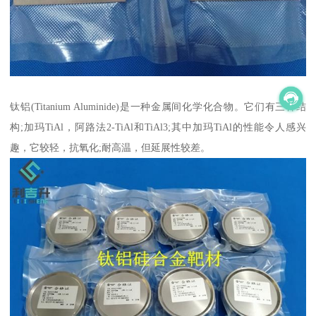
钛铝(Titanium Aluminide)是一种金属间化学化合物。它们有三种结
构;加玛TiAl，阿路法2-TiAl和TiAl3;其中加玛TiAl的性能令人感兴
趣，它较轻，抗氧化;耐高温，但延展性较差。