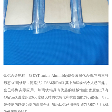
钛铝合金靶材---钛铝(Titanium Aluminide)是金属间化合物;它有三种
形态;加玛钛铝，阿路法2-Ti3Al和TiAl3.其中加玛钛铝令人感兴趣，
也已得到实际应用。加玛钛铝具有优越的机械性能;密度低;只有
4.0g/cm3;温度超过600度摄氏时的抗氧化和抗腐蚀能力仍很强。可代
替传统的以镍为基的高温合金;加玛钛铝已用来制造787和747-8飞机
的低压涡轮桨片.