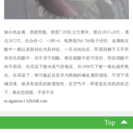
银白色金属，质硬而脆。密度7.20克/立方厘米。熔点1857±20℃，沸
点2672℃。化合价+2、+3和+6。电离能为6.766电子伏特。金属铬在
酸中一般以表面钝化为其特征。一旦去钝化后，即易溶解于几乎所
有的无机酸中，但不溶于硝酸。铬在硫酸中是可溶的，而在硝酸中
则不易溶。在高温下被水蒸气所氧化，在1000℃下被一氧化碳所氧
化。在高温下，铬与氮起反应并为熔融的碱金属所侵蚀。可溶于强
碱溶液。铬具有很高的耐腐蚀性，在空气中，即便是在赤热的状态
下，氧化也很慢。不溶于水
m.dgsdwxc1.b2b168.com
Top