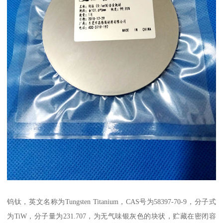
钨钛，英文名称为Tungsten Titanium，CAS号为58397-70-9，分子式
为TiW，分子量为231.707，为无气味银灰色的块状，贮藏在密闭容