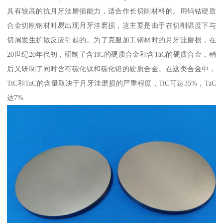
具有较高的抗月牙洼磨损能力，适合作长切削材料的。用钨钴硬质
合金切削钢材时易出现月牙洼磨损，这主要是由于在切削温度下与
切屑发生扩散反应引起的。为了克服加工钢材时的月牙洼磨损，在
20世纪20年代初，研制了含TiC的硬质合金和含TaC的硬质合金，稍
后又研制了同时含有碳化钛和碳化钽的硬质合金。在这类合金中，
TiC和TaC的含量取决于月牙洼磨损的严重程度，TiC可达35%，TaC
达7%