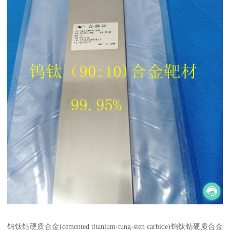
钨钛钴硬质合金(cemented titanium-tung-sten carbide)钨钛钴硬质合金