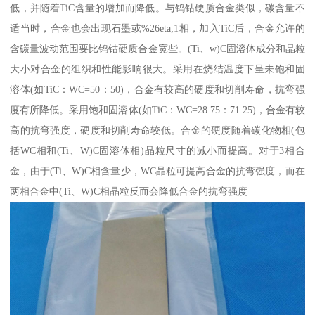
低，并随着TiC含量的增加而降低。与钨钴硬质合金类似，碳含量不
适当时，合金也会出现石墨或%26eta;1相，加入TiC后，合金允许的
含碳量波动范围要比钨钴硬质合金宽些。(Ti、w)C固溶体成分和晶粒
大小对合金的组织和性能影响很大。采用在烧结温度下呈未饱和固
溶体(如TiC：WC=50：50)，合金有较高的硬度和切削寿命，抗弯强
度有所降低。采用饱和固溶体(如TiC：WC=28.75：71.25)，合金有较
高的抗弯强度，硬度和切削寿命较低。合金的硬度随着碳化物相(包
括WC相和(Ti、W)C固溶体相)晶粒尺寸的减小而提高。对于3相合
金，由于(Ti、W)C相含量少，WC晶粒可提高合金的抗弯强度，而在
两相合金中(Ti、W)C相晶粒反而会降低合金的抗弯强度