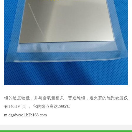
钽的硬度较低，并与含氧量相关，普通纯钽，退火态的维氏硬度仅
有140HV [1] 。它的熔点高达2995℃
m.dgsdwxc1.b2b168.com