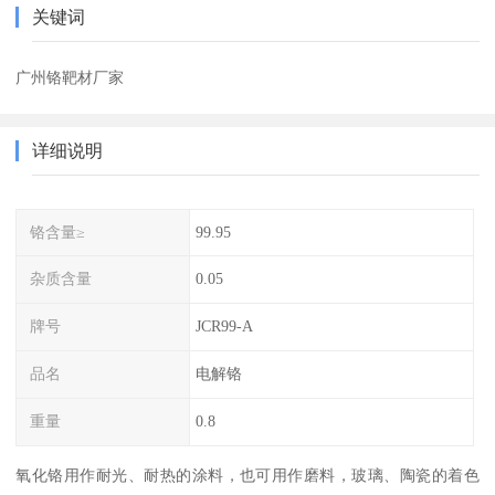
关键词
广州铬靶材厂家
详细说明
铬含量≥
99.95
杂质含量
0.05
牌号
JCR99-A
品名
电解铬
重量
0.8
氧化铬用作耐光、耐热的涂料，也可用作磨料，玻璃、陶瓷的着色