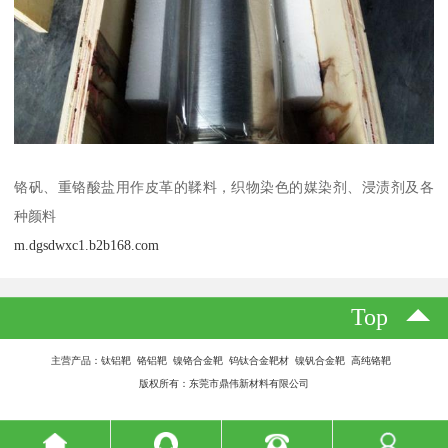
铬矾、重铬酸盐用作皮革的鞣料，织物染色的媒染剂、浸渍剂及各
种颜料
m.dgsdwxc1.b2b168.com
Top
主营产品：钛铝靶 铬铝靶 镍铬合金靶 钨钛合金靶材 镍钒合金靶 高纯铬靶
版权所有：东莞市鼎伟新材料有限公司