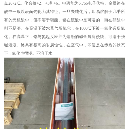
点2672℃。化合价+2、+3和+6。电离能为6.766电子伏特。金属铬在
酸中一般以表面钝化为其特征。一旦去钝化后，即易溶解于几乎所
有的无机酸中，但不溶于硝酸。铬在硫酸中是可溶的，而在硝酸中
则不易溶。在高温下被水蒸气所氧化，在1000℃下被一氧化碳所氧
化。在高温下，铬与氮起反应并为熔融的碱金属所侵蚀。可溶于强
碱溶液。铬具有很高的耐腐蚀性，在空气中，即便是在赤热的状态
下，氧化也很慢。不溶于水