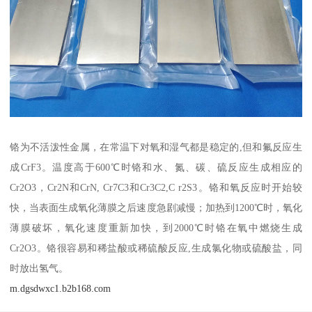
铬为不活泼性金属，在常温下对氧和湿气都是稳定的,但和氟反应生
成CrF3。温度高于600℃时铬和水、氮、碳、硫反应生成相应的
Cr2O3，Cr2N和CrN, Cr7C3和Cr3C2,C r2S3。铬和氧反应时开始较
快，当表面生成氧化薄膜之后速度急剧减慢；加热到1200℃时，氧化
薄膜破坏，氧化速度重新加快，到2000℃时铬在氧中燃烧生成
Cr2O3。铬很容易和稀盐酸或稀硫酸反应,生成氯化物或硫酸盐，同
时放出氢气。
m.dgsdwxc1.b2b168.com