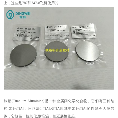
上，这些是787和747-8飞机使用的
钛铝(Titanium Aluminide)是一种金属间化学化合物。它们有三种结
构;加玛TiAl，阿路法2-TiAl和TiAl3;其中加玛TiAl的性能令人感兴
趣，它较轻，抗氧化;耐高温，但延展性较差。