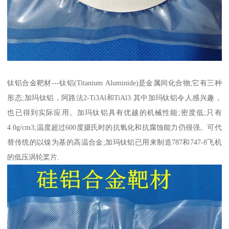
钛铝合金靶材---钛铝(Titanium Aluminide)是金属间化合物;它有三种
形态;加玛钛铝，阿路法2-Ti3Al和TiAl3.其中加玛钛铝令人感兴趣，
也已得到实际应用。加玛钛铝具有优越的机械性能;密度低;只有
4.0g/cm3;温度超过600度摄氏时的抗氧化和抗腐蚀能力仍很强。可代
替传统的以镍为基的高温合金;加玛钛铝已用来制造787和747-8飞机
的低压涡轮桨片.