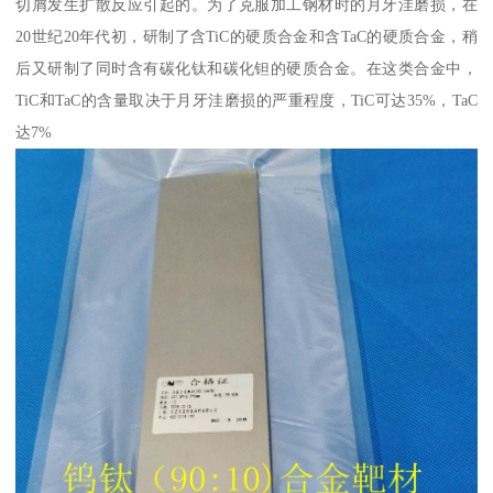
切屑发生扩散反应引起的。为了克服加工钢材时的月牙洼磨损，在
20世纪20年代初，研制了含TiC的硬质合金和含TaC的硬质合金，稍
后又研制了同时含有碳化钛和碳化钽的硬质合金。在这类合金中，
TiC和TaC的含量取决于月牙洼磨损的严重程度，TiC可达35%，TaC
达7%