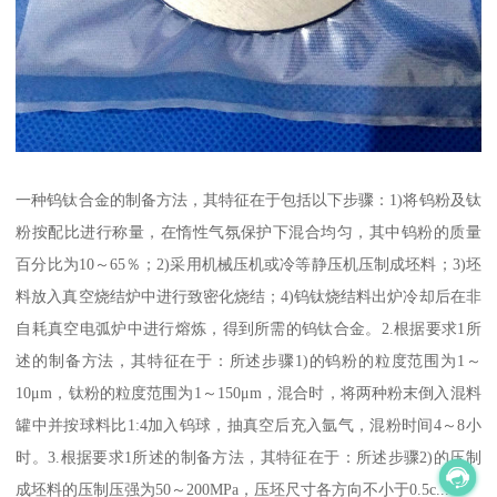
一种钨钛合金的制备方法，其特征在于包括以下步骤：1)将钨粉及钛
粉按配比进行称量，在惰性气氛保护下混合均匀，其中钨粉的质量
百分比为10～65％；2)采用机械压机或冷等静压机压制成坯料；3)坯
料放入真空烧结炉中进行致密化烧结；4)钨钛烧结料出炉冷却后在非
自耗真空电弧炉中进行熔炼，得到所需的钨钛合金。2.根据要求1所
述的制备方法，其特征在于：所述步骤1)的钨粉的粒度范围为1～
10μm，钛粉的粒度范围为1～150μm，混合时，将两种粉末倒入混料
罐中并按球料比1:4加入钨球，抽真空后充入氩气，混粉时间4～8小
时。3.根据要求1所述的制备方法，其特征在于：所述步骤2)的压制
成坯料的压制压强为50～200MPa，压坯尺寸各方向不小于0.5c...