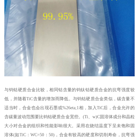
与钨钴硬质合金比较，相同钴含量的钨钛钴硬质合金的抗弯强度较
低，并随着TiC含量的增加而降低。与钨钴硬质合金类似，碳含量不
适当时，合金也会出现石墨或%26eta;1相，加入TiC后，合金允许的
含碳量波动范围要比钨钴硬质合金宽些。(Ti、w)C固溶体成分和晶粒
大小对合金的组织和性能影响很大。采用在烧结温度下呈未饱和固
溶体(如TiC：WC=50：50)，合金有较高的硬度和切削寿命，抗弯强