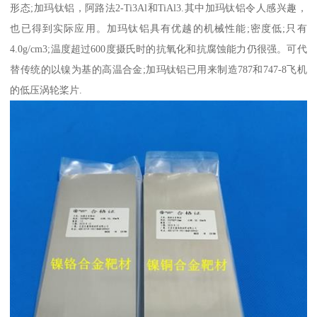
形态;加玛钛铝，阿路法2-Ti3Al和TiAl3.其中加玛钛铝令人感兴趣，
也已得到实际应用。加玛钛铝具有优越的机械性能;密度低;只有
4.0g/cm3;温度超过600度摄氏时的抗氧化和抗腐蚀能力仍很强。可代
替传统的以镍为基的高温合金;加玛钛铝已用来制造787和747-8飞机
的低压涡轮桨片.