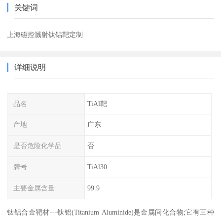
关键词
上海磁控溅射钛铝靶定制
详细说明
品名
TiAl靶
产地
广东
是否危险化学品
否
牌号
TiAl30
主要金属含量
99.9
钛铝合金靶材---钛铝(Titanium Aluminide)是金属间化合物;它有三种