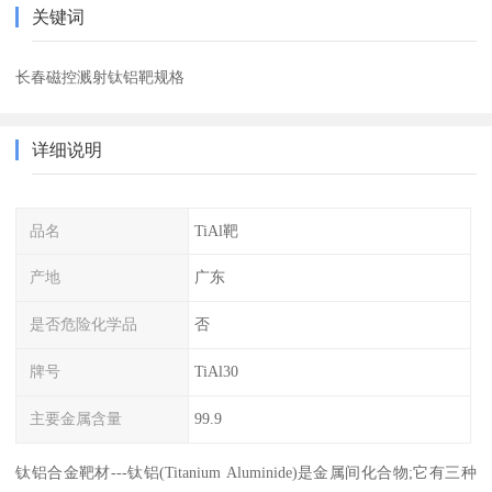
关键词
长春磁控溅射钛铝靶规格
详细说明
品名
TiAl靶
产地
广东
是否危险化学品
否
牌号
TiAl30
主要金属含量
99.9
钛铝合金靶材---钛铝(Titanium Aluminide)是金属间化合物;它有三种