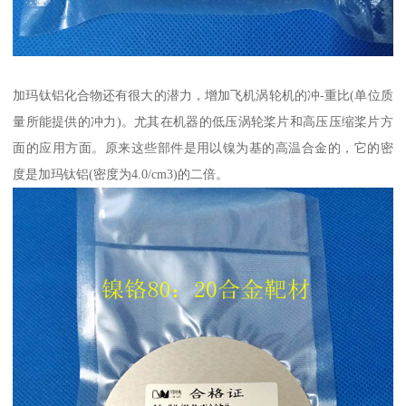
加玛钛铝化合物还有很大的潜力，增加飞机涡轮机的冲-重比(单位质
量所能提供的冲力)。尤其在机器的低压涡轮桨片和高压压缩桨片方
面的应用方面。原来这些部件是用以镍为基的高温合金的，它的密
度是加玛钛铝(密度为4.0/cm3)的二倍。