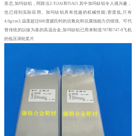
形态;加玛钛铝，阿路法2-Ti3Al和TiAl3.其中加玛钛铝令人感兴趣，
也已得到实际应用。加玛钛铝具有优越的机械性能;密度低;只有
4.0g/cm3;温度超过600度摄氏时的抗氧化和抗腐蚀能力仍很强。可代
替传统的以镍为基的高温合金;加玛钛铝已用来制造787和747-8飞机
的低压涡轮桨片.