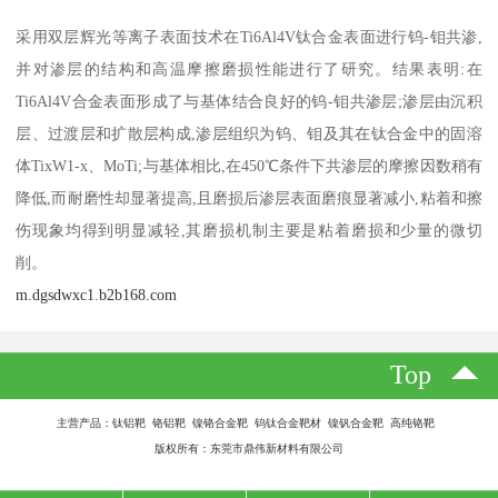
采用双层辉光等离子表面技术在Ti6Al4V钛合金表面进行钨-钼共渗,
并对渗层的结构和高温摩擦磨损性能进行了研究。结果表明:在
Ti6Al4V合金表面形成了与基体结合良好的钨-钼共渗层;渗层由沉积
层、过渡层和扩散层构成,渗层组织为钨、钼及其在钛合金中的固溶
体TixW1-x、MoTi;与基体相比,在450℃条件下共渗层的摩擦因数稍有
降低,而耐磨性却显著提高,且磨损后渗层表面磨痕显著减小,粘着和擦
伤现象均得到明显减轻,其磨损机制主要是粘着磨损和少量的微切
削。
m.dgsdwxc1.b2b168.com
Top
主营产品：钛铝靶 铬铝靶 镍铬合金靶 钨钛合金靶材 镍钒合金靶 高纯铬靶
版权所有：东莞市鼎伟新材料有限公司