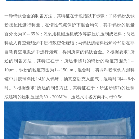
一种钨钛合金的制备方法，其特征在于包括以下步骤：1)将钨粉及钛
粉按配比进行称量，在惰性气氛保护下混合均匀，其中钨粉的质量
百分比为10～65％；2)采用机械压机或冷等静压机压制成坯料；3)坯
料放入真空烧结炉中进行致密化烧结；4)钨钛烧结料出炉冷却后在非
自耗真空电弧炉中进行熔炼，得到所需的钨钛合金。2.根据要求1所
述的制备方法，其特征在于：所述步骤1)的钨粉的粒度范围为1～
10μm，钛粉的粒度范围为1～150μm，混合时，将两种粉末倒入混料
罐中并按球料比1:4加入钨球，抽真空后充入氩气，混粉时间4～8小
时。3.根据要求1所述的制备方法，其特征在于：所述步骤2)的压制
成坯料的压制压强为50～200MPa，压坯尺寸各方向不小于0.5c...