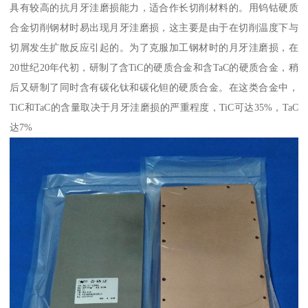
具有较高的抗月牙洼磨损能力，适合作长切削材料的。用钨钴硬质
合金切削钢材时易出现月牙洼磨损，这主要是由于在切削温度下与
切屑发生扩散反应引起的。为了克服加工钢材时的月牙洼磨损，在
20世纪20年代初，研制了含TiC的硬质合金和含TaC的硬质合金，稍
后又研制了同时含有碳化钛和碳化钽的硬质合金。在这类合金中，
TiC和TaC的含量取决于月牙洼磨损的严重程度，TiC可达35%，TaC
达7%