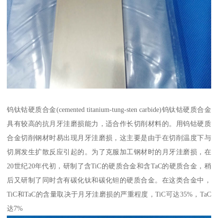
钨钛钴硬质合金(cemented titanium-tung-sten carbide)钨钛钴硬质合金
具有较高的抗月牙洼磨损能力，适合作长切削材料的。用钨钴硬质
合金切削钢材时易出现月牙洼磨损，这主要是由于在切削温度下与
切屑发生扩散反应引起的。为了克服加工钢材时的月牙洼磨损，在
20世纪20年代初，研制了含TiC的硬质合金和含TaC的硬质合金，稍
后又研制了同时含有碳化钛和碳化钽的硬质合金。在这类合金中，
TiC和TaC的含量取决于月牙洼磨损的严重程度，TiC可达35%，TaC
达7%