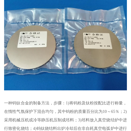
一种钨钛合金的制备方法，步骤：1)将钨粉及钛粉按配比进行称量，
在惰性气氛保护下混合均匀，其中钨粉的质量百分比为10～65％；2)
采用机械压机或冷等静压机压制成坯料；3)坯料放入真空烧结炉中进
行致密化烧结；4)钨钛烧结料出炉冷却后在非自耗真空电弧炉中进行