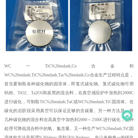
WC一TiC%26mdash;Co合金和
WC%26mdash;TiC%26mdash;Tac%26mdash;Co合金生产过程特点是，
首先要制取各种碳化物的固溶体，即复式碳化物。复式碳化物可用
钨粉、TiO2、Ta2O5和炭黑的混合料，在真空感应炉中加热到2000C
进行碳化，可制取TiC%26mdash;TaC或WC%26mdash;TiC固溶体。在
碳化的后阶段采用真空可以保证足够的含碳量。另一种方法是，将
几种碳化物的混合料在高真空中加热到2000～2500C进行碳化，这种
处理可降低混合料中的氧、氮含量。又一种生产WC%26mdash;TiC固
溶体的方法是所谓%26ldquo;溶剂法%26rdquo;，先让各种单一的碳化