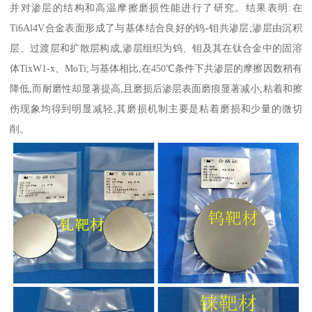
并对渗层的结构和高温摩擦磨损性能进行了研究。结果表明:在
Ti6Al4V合金表面形成了与基体结合良好的钨-钼共渗层;渗层由沉积
层、过渡层和扩散层构成,渗层组织为钨、钼及其在钛合金中的固溶
体TixW1-x、MoTi;与基体相比,在450℃条件下共渗层的摩擦因数稍有
降低,而耐磨性却显著提高,且磨损后渗层表面磨痕显著减小,粘着和擦
伤现象均得到明显减轻,其磨损机制主要是粘着磨损和少量的微切
削。