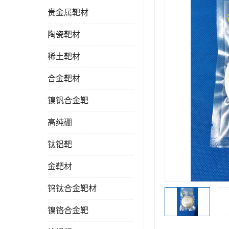
贵金属靶材
陶瓷靶材
稀土靶材
合金靶材
镍钒合金靶
高纯硼
钛铝靶
金靶材
钨钛合金靶材
镍铬合金靶