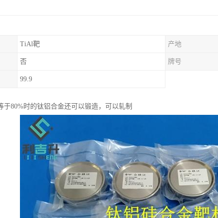
TiAl靶
产地
否
牌号
99.9
等于80%时的钛铝合金还可以锻造，可以轧制