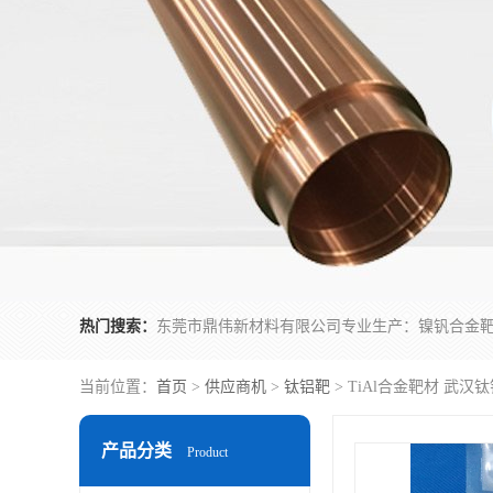
热门搜索：
当前位置：
首页
>
供应商机
>
钛铝靶
> TiAl合金靶材 武汉
产品分类
Product