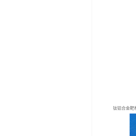
钛铝合金靶材