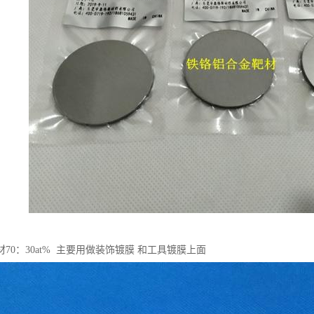
70：30at% 主要用做装饰镀膜 和工具镀膜上面