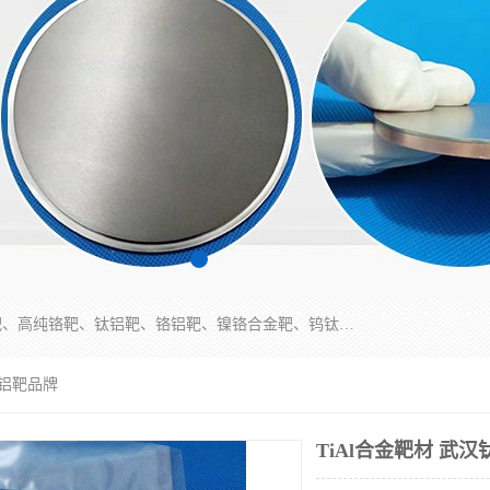
东莞市鼎伟新材料有限公司专业生产：镍钒合金靶、高纯铬靶、钛铝靶、铬铝靶、镍铬合金靶、钨钛合金靶材等；公司先后研发的蒸发材料、溅射靶材系列产品广泛应用到国内外众多知名电子、太阳能企业当中，以较高的性价比，成功发替代了国外进口产品，颇受用户好评。
钛铝靶品牌
TiAl合金靶材 武