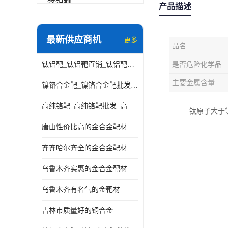
铬铝靶
产品描述
三氧化铝靶材
最新供应商机
更多
品名
钽靶材
钛铝靶_钛铝靶直销_钛铝靶供应商
是否危险化学品
铬靶材
主要金属含量
镍铬合金靶_镍铬合金靶批发_镍铬合金靶供应商
镧靶材
高纯铬靶_高纯铬靶批发_高纯铬靶厂家
钛原子大于
镍铬合金靶材
唐山性价比高的金合金靶材
齐齐哈尔齐全的金合金靶材
乌鲁木齐实惠的金合金靶材
乌鲁木齐有名气的金靶材
吉林市质量好的铜合金