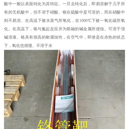
酸中一般以表面钝化为其特征。一旦去钝化后，即易溶解于几乎所
有的无机酸中，但不溶于硝酸。铬在硫酸中是可溶的，而在硝酸中
则不易溶。在高温下被水蒸气所氧化，在1000℃下被一氧化碳所氧
化。在高温下，铬与氮起反应并为熔融的碱金属所侵蚀。可溶于强
碱溶液。铬具有很高的耐腐蚀性，在空气中，即便是在赤热的状态
下，氧化也很慢。不溶于水