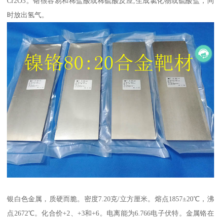
Cr2O3。铬很容易和稀盐酸或稀硫酸反应,生成氯化物或硫酸盐，同
时放出氢气。
银白色金属，质硬而脆。密度7.20克/立方厘米。熔点1857±20℃，沸
点2672℃。化合价+2、+3和+6。电离能为6.766电子伏特。金属铬在