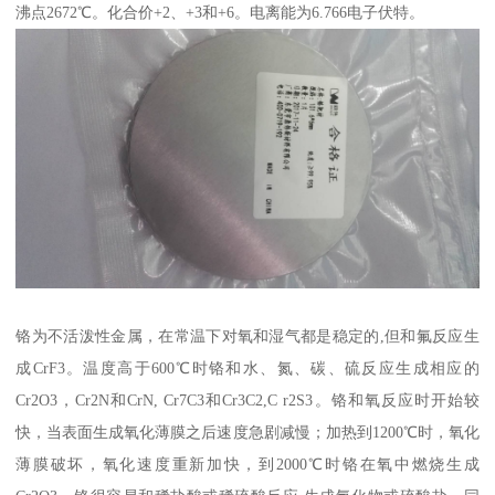
沸点2672℃。化合价+2、+3和+6。电离能为6.766电子伏特。
铬为不活泼性金属，在常温下对氧和湿气都是稳定的,但和氟反应生
成CrF3。温度高于600℃时铬和水、氮、碳、硫反应生成相应的
Cr2O3，Cr2N和CrN, Cr7C3和Cr3C2,C r2S3。铬和氧反应时开始较
快，当表面生成氧化薄膜之后速度急剧减慢；加热到1200℃时，氧化
薄膜破坏，氧化速度重新加快，到2000℃时铬在氧中燃烧生成