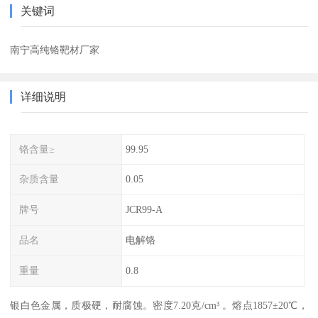
关键词
南宁高纯铬靶材厂家
详细说明
铬含量≥
99.95
杂质含量
0.05
牌号
JCR99-A
品名
电解铬
重量
0.8
银白色金属，质极硬，耐腐蚀。密度7.20克/cm³ 。熔点1857±20℃，