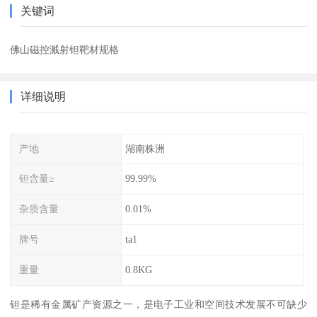
关键词
佛山磁控溅射钽靶材规格
详细说明
产地
湖南株洲
钽含量≥
99.99%
杂质含量
0.01%
牌号
ta1
重量
0.8KG
钽是稀有金属矿产资源之一，是电子工业和空间技术发展不可缺少