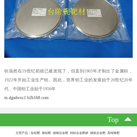
钽虽然在19世纪初就已被发现了，但直到1903年才制出了金属钽，
1922年开始工业生产钽。因此，世界钽工业的发展始于20世纪20年
代，中国钽工业始于1956年
m.dgsdwxc1.b2b168.com
Top
主营产品：钛铝靶 铬铝靶 镍铬合金靶 钨钛合金靶材 镍钒合金靶 高纯铬靶