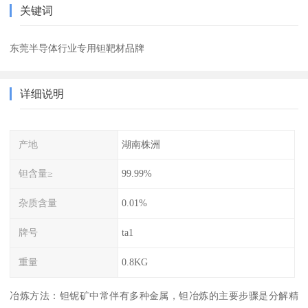
关键词
东莞半导体行业专用钽靶材品牌
详细说明
产地
湖南株洲
钽含量≥
99.99%
杂质含量
0.01%
牌号
ta1
重量
0.8KG
冶炼方法：钽铌矿中常伴有多种金属，钽冶炼的主要步骤是分解精