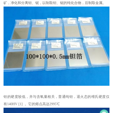
矿，净化和分离钽、铌，以制取钽、铌的纯化合物，后制取金属。
钽的硬度较低，并与含氧量相关，普通纯钽，退火态的维氏硬度仅
有140HV [1] 。它的熔点高达2995℃