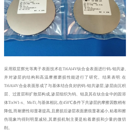
采用双层辉光等离子表面技术在Ti6Al4V钛合金表面进行钨-钼共渗,
并对渗层的结构和高温摩擦磨损性能进行了研究。结果表明:在
Ti6Al4V合金表面形成了与基体结合良好的钨-钼共渗层;渗层由沉积
层、过渡层和扩散层构成,渗层组织为钨、钼及其在钛合金中的固溶
体TixW1-x、MoTi;与基体相比,在450℃条件下共渗层的摩擦因数稍有
降低,而耐磨性却显著提高,且磨损后渗层表面磨痕显著减小,粘着和擦
伤现象均得到明显减轻,其磨损机制主要是粘着磨损和少量的微切
削。