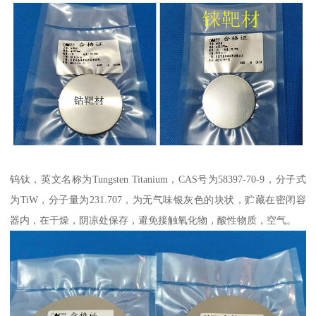
钨钛，英文名称为Tungsten Titanium，CAS号为58397-70-9，分子式
为TiW，分子量为231.707，为无气味银灰色的块状，贮藏在密闭容
器内，在干燥，阴凉处保存，避免接触氧化物，酸性物质，空气。