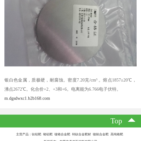
银白色金属，质极硬，耐腐蚀。密度7.20克/cm³ 。熔点1857±20℃，
沸点2672℃。化合价+2、+3和+6。电离能为6.766电子伏特。
m.dgsdwxc1.b2b168.com
Top
主营产品：钛铝靶 铬铝靶 镍铬合金靶 钨钛合金靶材 镍钒合金靶 高纯铬靶