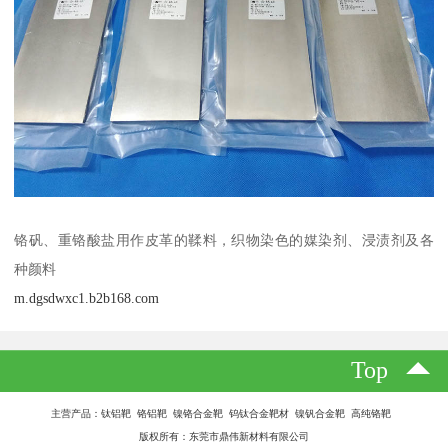
铬矾、重铬酸盐用作皮革的鞣料，织物染色的媒染剂、浸渍剂及各
种颜料
m.dgsdwxc1.b2b168.com
Top
主营产品：钛铝靶 铬铝靶 镍铬合金靶 钨钛合金靶材 镍钒合金靶 高纯铬靶
版权所有：东莞市鼎伟新材料有限公司