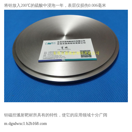
将钽放入200℃的硫酸中浸泡一年，表层仅损伤0.006毫米
钽磁控溅射靶材所具有的特性，使它的应用领域十分广阔
m.dgsdwxc1.b2b168.com