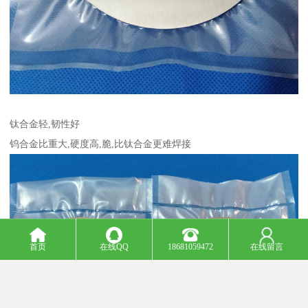
钛合金轻,韧性好
钨合金比重大,硬度高,脆,比钛合金更难焊接
首页
在线QQ
18681059472
在线留言