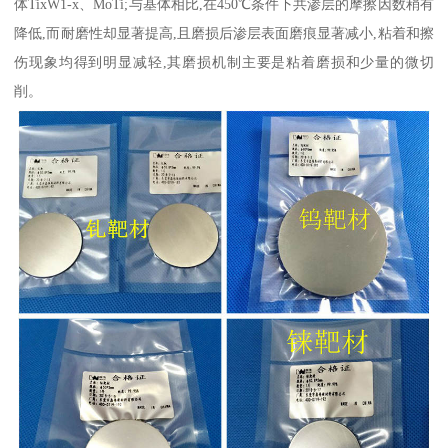
体TixW1-x、MoTi;与基体相比,在450℃条件下共渗层的摩擦因数稍有
降低,而耐磨性却显著提高,且磨损后渗层表面磨痕显著减小,粘着和擦
伤现象均得到明显减轻,其磨损机制主要是粘着磨损和少量的微切
削。