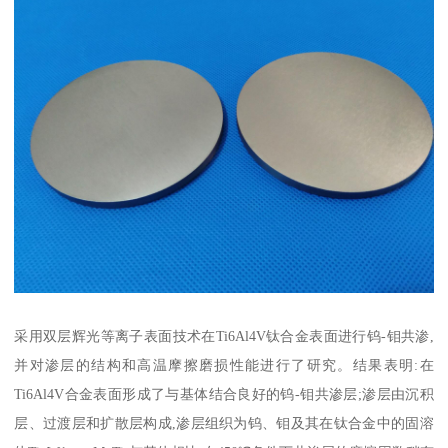
采用双层辉光等离子表面技术在Ti6Al4V钛合金表面进行钨-钼共渗,
并对渗层的结构和高温摩擦磨损性能进行了研究。结果表明:在
Ti6Al4V合金表面形成了与基体结合良好的钨-钼共渗层;渗层由沉积
层、过渡层和扩散层构成,渗层组织为钨、钼及其在钛合金中的固溶