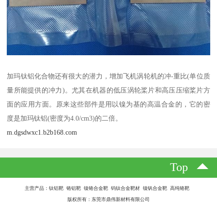
加玛钛铝化合物还有很大的潜力，增加飞机涡轮机的冲-重比(单位质
量所能提供的冲力)。尤其在机器的低压涡轮桨片和高压压缩桨片方
面的应用方面。原来这些部件是用以镍为基的高温合金的，它的密
度是加玛钛铝(密度为4.0/cm3)的二倍。
m.dgsdwxc1.b2b168.com
Top
主营产品：钛铝靶 铬铝靶 镍铬合金靶 钨钛合金靶材 镍钒合金靶 高纯铬靶
版权所有：东莞市鼎伟新材料有限公司