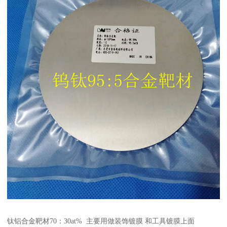
钛铝合金靶材70：30at% 主要用做装饰镀膜 和工具镀膜上面