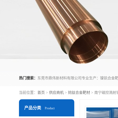
热门搜索：
当前位置：
首页
>
供应商机
>
钨钛合金靶材
> 南宁磁控溅射
产品分类
Product