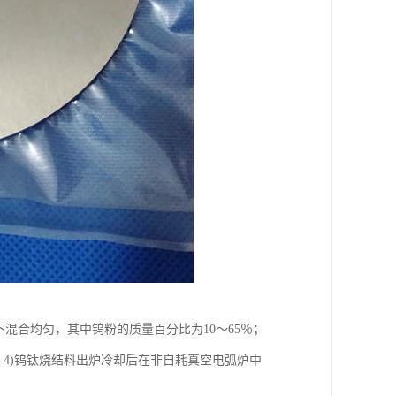
混合均匀，其中钨粉的质量百分比为10～65％；
；4)钨钛烧结料出炉冷却后在非自耗真空电弧炉中