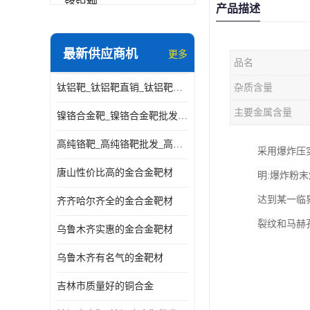
铬铝靶
产品描述
三氧化铝靶材
最新供应商机
更多
品名
钽靶材
钛铝靶_钛铝靶直销_钛铝靶供应商
杂质含量
铬靶材
主要金属含量
镍铬合金靶_镍铬合金靶批发_镍铬合金靶供应商
镧靶材
高纯铬靶_高纯铬靶批发_高纯铬靶厂家
采用爆炸压实
镍铬合金靶材
唐山性价比高的金合金靶材
明:爆炸粉
达到某一临
齐齐哈尔齐全的金合金靶材
裂纹和马赫
乌鲁木齐实惠的金合金靶材
乌鲁木齐有名气的金靶材
吉林市质量好的铜合金