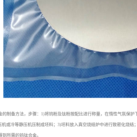
金的制备方法，步骤：1)将钨粉及钛粉按配比进行称量，在惰性气氛保护下
械压机或冷等静压机压制成坯料；3)坯料放入真空烧结炉中进行致密化烧结
得到所需的钨钛合金。