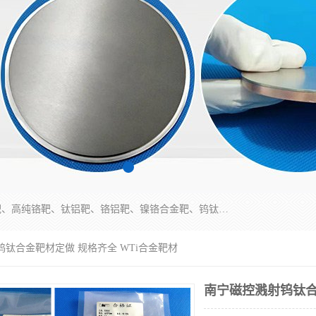
东莞市鼎伟新材料有限公司专业生产：镍钒合金靶、高纯铬靶、钛铝靶、铬铝靶、镍铬合金靶、钨钛合金靶材等；公司先后研发的蒸发材料、溅射靶材系列产品广泛应用到国内外众多知名电子、太阳能企业当中，以较高的性价比，成功发替代了国外进口产品，颇受用户好评。
钨钛合金靶材定做 规格齐全 WTi合金靶材
南宁磁控溅射钨钛合