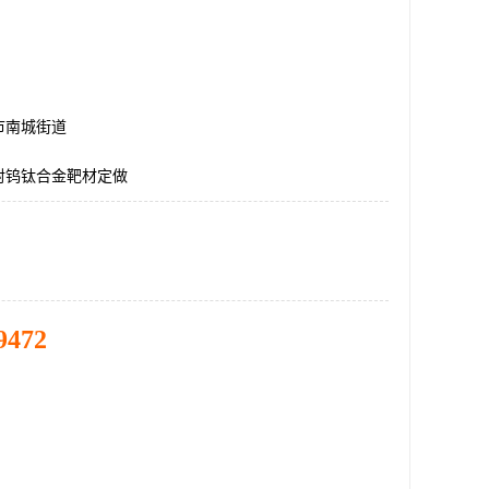
市南城街道
射钨钛合金靶材定做
9472