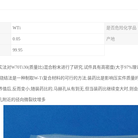
WTi
是否危险化学品
0.05
产地
99.95
法对W70Ti30(质量比)混合粉末进行了研究,试件具有高密度(大于97
末烧结法是一种制取W-Ti复合材料的可行的方法;装药比是影响压实件质量
界值后,反而变小;随装药比的,马赫孔从有到无,但当装药比继续变大时,则
孔附近的径向微裂纹增多