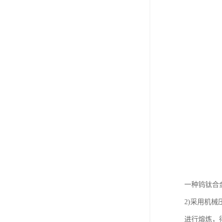
一种钨钛合
2)采用机
进行熔炼，