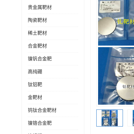
贵金属靶材
陶瓷靶材
稀土靶材
合金靶材
镍钒合金靶
高纯硼
钛铝靶
金靶材
钨钛合金靶材
镍铬合金靶