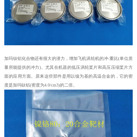
加玛钛铝化合物还有很大的潜力，增加飞机涡轮机的冲-重比(单位质
量所能提供的冲力)。尤其在机器的低压涡轮桨片和高压压缩桨片方
面的应用方面。原来这些部件是用以镍为基的高温合金的，它的密
度是加玛钛铝(密度为4.0/cm3)的二倍。