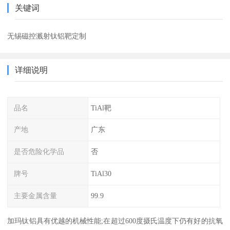
关键词
无锡磁控溅射钛铝靶定制
详细说明
品名
TiAl靶
产地
广东
是否危险化学品
否
牌号
TiAl30
主要金属含量
99.9
加玛钛铝具有优越的机械性能;在超过600度摄氏温度下仍有好的抗氧