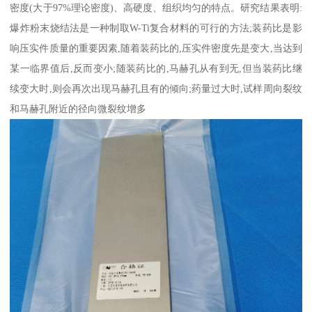
密度(大于97%理论密度)、高硬度、组织均匀的特点。研究结果表明:
爆炸粉末烧结法是一种制取W-Ti复合材料的可行的方法;装药比是影
响压实件质量的重要因素,随着装药比的,压实件密度先是变大,当达到
某一临界值后,反而变小;随装药比的,马赫孔从有到无,但当装药比继
续变大时,则会再次出现马赫孔且有的倾向;药量过大时,试样周向裂纹
和马赫孔附近的径向微裂纹增多