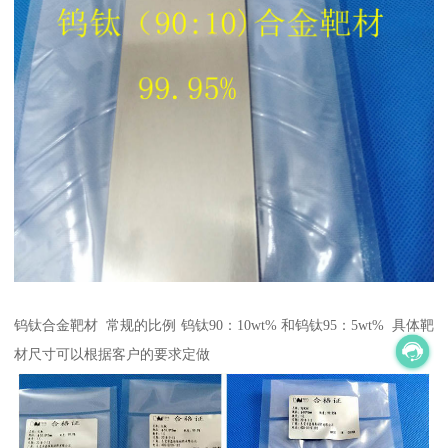
钨钛合金靶材 常规的比例 钨钛90：10wt% 和钨钛95：5wt% 具体靶
材尺寸可以根据客户的要求定做