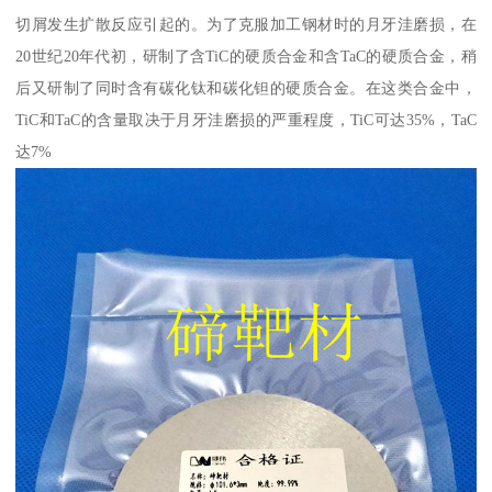
切屑发生扩散反应引起的。为了克服加工钢材时的月牙洼磨损，在
20世纪20年代初，研制了含TiC的硬质合金和含TaC的硬质合金，稍
后又研制了同时含有碳化钛和碳化钽的硬质合金。在这类合金中，
TiC和TaC的含量取决于月牙洼磨损的严重程度，TiC可达35%，TaC
达7%