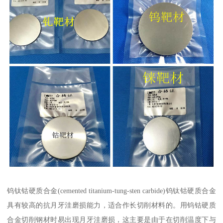
钨钛钴硬质合金(cemented titanium-tung-sten carbide)钨钛钴硬质合金
具有较高的抗月牙洼磨损能力，适合作长切削材料的。用钨钴硬质
合金切削钢材时易出现月牙洼磨损，这主要是由于在切削温度下与