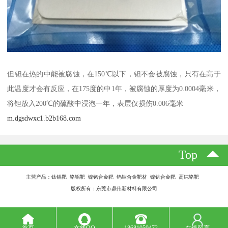
但钽在热的中能被腐蚀，在150℃以下，钽不会被腐蚀，只有在高于
此温度才会有反应，在175度的中1年，被腐蚀的厚度为0.0004毫米，
将钽放入200℃的硫酸中浸泡一年，表层仅损伤0.006毫米
m.dgsdwxc1.b2b168.com
Top
主营产品：钛铝靶 铬铝靶 镍铬合金靶 钨钛合金靶材 镍钒合金靶 高纯铬靶
版权所有：东莞市鼎伟新材料有限公司
首页
在线QQ
18681059472
在线留言