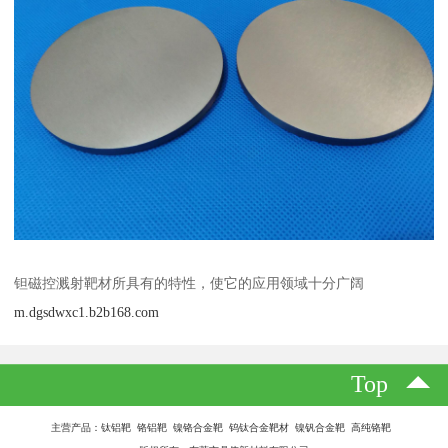
钽磁控溅射靶材所具有的特性，使它的应用领域十分广阔
m.dgsdwxc1.b2b168.com
Top
主营产品：钛铝靶 铬铝靶 镍铬合金靶 钨钛合金靶材 镍钒合金靶 高纯铬靶