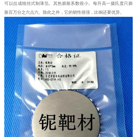
可以拉成细丝式制薄箔。其热膨胀系数很小。每升高一摄氏度只膨
胀百万分之六点六。除此之外，它的韧性很强，比铜还要优异。