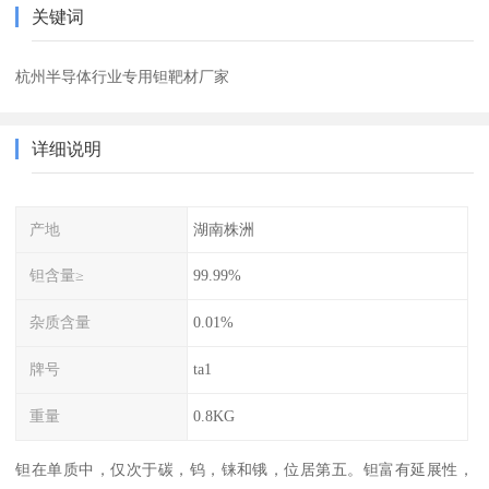
关键词
杭州半导体行业专用钽靶材厂家
详细说明
产地
湖南株洲
钽含量≥
99.99%
杂质含量
0.01%
牌号
ta1
重量
0.8KG
钽在单质中，仅次于碳，钨，铼和锇，位居第五。钽富有延展性，