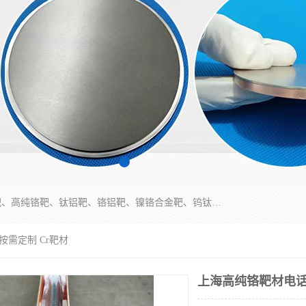
东莞市鼎伟新材料有限公司专业生产：镍钒合金靶、高纯铬靶、钛铝靶、铬铝靶、镍铬合金靶、钨钛合金靶材等；公司先后研发的蒸发材料、溅射靶材系列产品广泛应用到国内外众多知名电子、太阳能企业当中，以较高的性价比，成功发替代了国外进口产品，颇受用户好评。
按需定制 Cr靶材
上海高纯铬靶材电话 