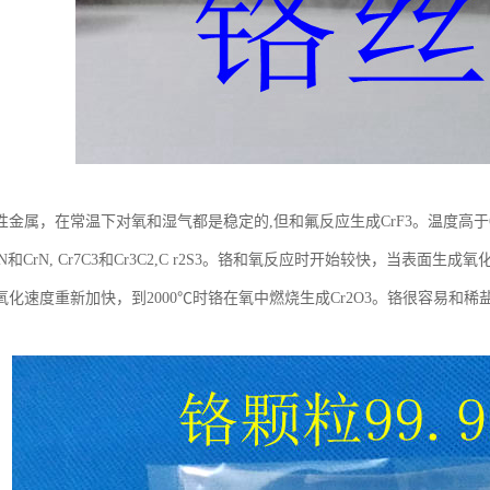
性金属，在常温下对氧和湿气都是稳定的,但和氟反应生成CrF3。温度高于
r2N和CrN, Cr7C3和Cr3C2,C r2S3。铬和氧反应时开始较快，当表
氧化速度重新加快，到2000℃时铬在氧中燃烧生成Cr2O3。铬很容易和