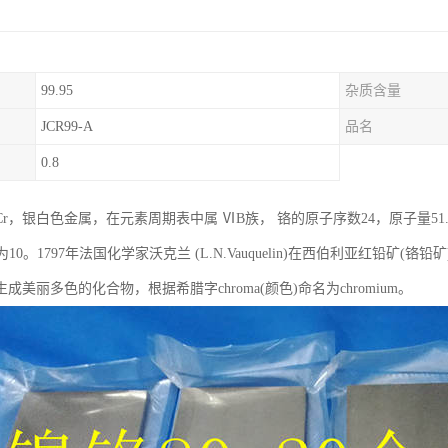
99.95
杂质含量
JCR99-A
品名
0.8
r，银白色金属，在元素周期表中属 ⅥB族， 铬的原子序数24，原子量51.
为10。1797年法国化学家沃克兰 (L.N.Vauquelin)在西伯利亚红铅
成美丽多色的化合物，根据希腊字chroma(颜色)命名为chromium。