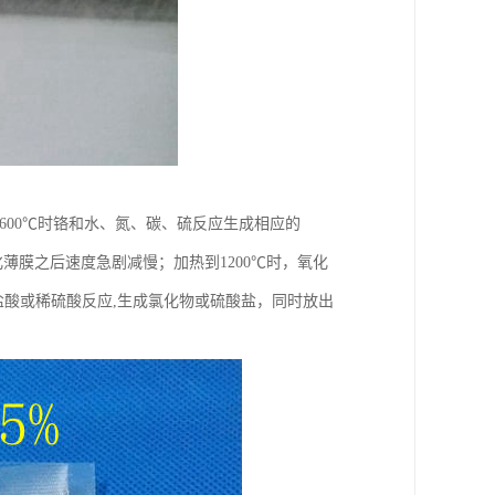
600℃时铬和水、氮、碳、硫反应生成相应的
面生成氧化薄膜之后速度急剧减慢；加热到1200℃时，氧化
稀盐酸或稀硫酸反应,生成氯化物或硫酸盐，同时放出