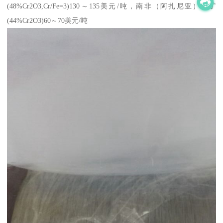
(48%Cr2O3,Cr/Fe=3)130～135美元/吨，南非（阿扎尼亚）铬矿
(44%Cr2O3)60～70美元/吨