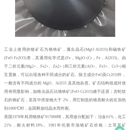
工业上使用的铬矿石为铬铁矿，属尖晶石(MgO·Al2O3)和磁铁矿
(FeO·Fe2O3)类，其通用化学式是(Fe，Mg)O·(Cr，Fe，Al2O3)。由
于二价元素(Mg2+、Fe2+、Zn2+ )和三价元素(Al3+、Fe3+、Cr3+)相
互置换，可以出现各种不同成分的矿石。除主成分FeO及Cr2O3外，
一般含有不同成分的 MgO、Al2O3 及其他杂质。矿石结构组成对使
用有明显影响，如铬尖晶石比铬铁矿(FeO·Cr2O3)难于还原；含蛇纹
石的铬矿石，若其中挥发物大于 2%，用它制造的铬质耐火砖在加热
到1000℃时，会因释放结晶水而炸裂。
美国1978年耗用铬铁矿917000吨，其用途分配如下：冶金61%，化工
21%，耐火材料18%。1981年伦敦市场铬矿石价格：土耳其矿