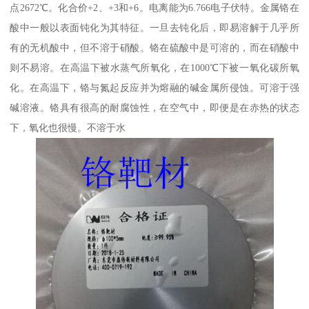
点2672℃。化合价+2、+3和+6。电离能为6.766电子伏特。金属铬在
酸中一般以表面钝化为其特征。一旦去钝化后，即易溶解于几乎所
有的无机酸中，但不溶于硝酸。铬在硫酸中是可溶的，而在硝酸中
则不易溶。在高温下被水蒸气所氧化，在1000℃下被一氧化碳所氧
化。在高温下，铬与氮起反应并为熔融的碱金属所侵蚀。可溶于强
碱溶液。铬具有很高的耐腐蚀性，在空气中，即便是在赤热的状态
下，氧化也很慢。不溶于水