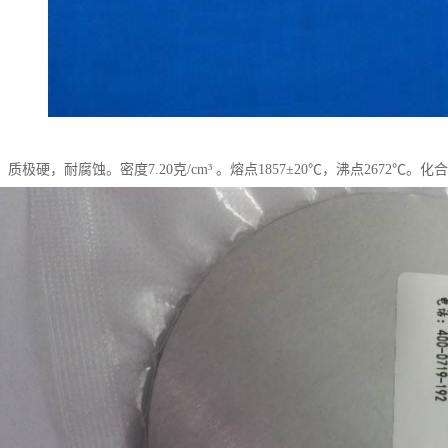
质极硬，耐腐蚀。密度7.20克/cm³ 。熔点1857±20℃，沸点2672℃。化合