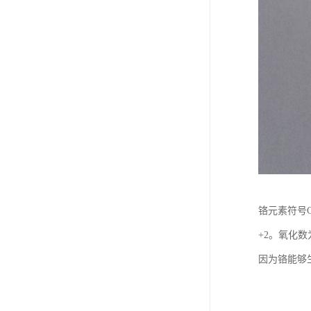
铬元素符号C
+2。氧化数
因为铬能够生