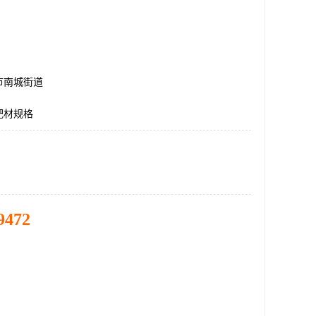
市南城街道
靶材规格
9472