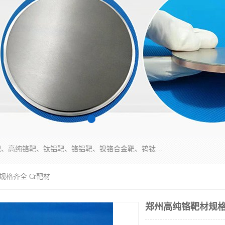
东莞市鼎伟新材料有限公司专业生产：镍钒合金靶、高纯铬靶、钛铝靶、铬铝靶、镍铬合金靶、钨钛合金靶材等；公司先后研发的蒸发材料、溅射靶材系列产品广泛应用到国内外众多知名电子、太阳能企业当中，以较高的性价比，成功发替代了国外进口产品，颇受用户好评。
规格齐全 Cr靶材
郑州高纯铬靶材规格 