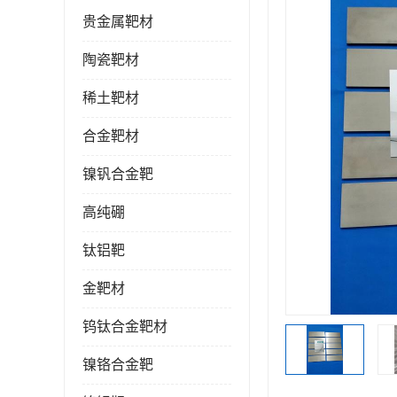
贵金属靶材
陶瓷靶材
稀土靶材
合金靶材
镍钒合金靶
高纯硼
钛铝靶
金靶材
钨钛合金靶材
镍铬合金靶