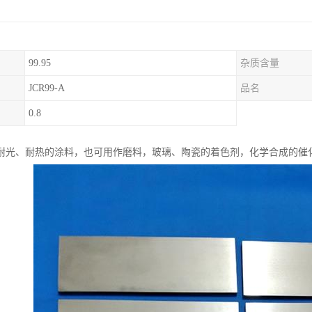
99.95
杂质含量
JCR99-A
品名
0.8
耐光、耐热的涂料，也可用作磨料，玻璃、陶瓷的着色剂，化学合成的催