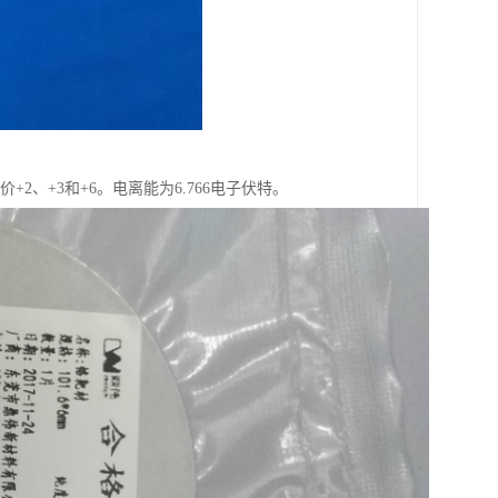
价+2、+3和+6。电离能为6.766电子伏特。