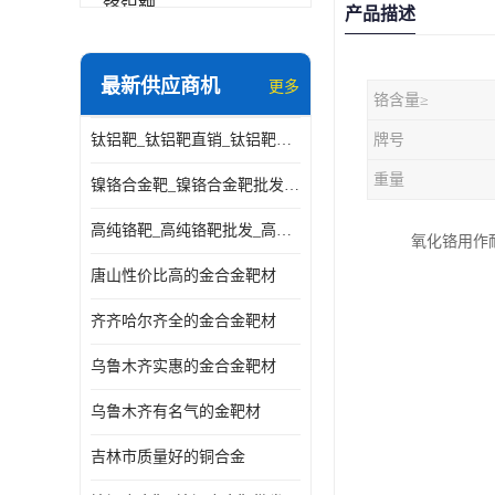
铬铝靶
产品描述
三氧化铝靶材
最新供应商机
更多
铬含量≥
钽靶材
钛铝靶_钛铝靶直销_钛铝靶供应商
牌号
铬靶材
重量
镍铬合金靶_镍铬合金靶批发_镍铬合金靶供应商
镧靶材
高纯铬靶_高纯铬靶批发_高纯铬靶厂家
氧化铬用作
镍铬合金靶材
唐山性价比高的金合金靶材
齐齐哈尔齐全的金合金靶材
乌鲁木齐实惠的金合金靶材
乌鲁木齐有名气的金靶材
吉林市质量好的铜合金