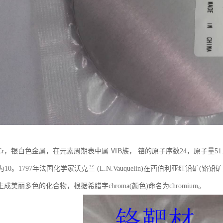
r，银白色金属，在元素周期表中属 ⅥB族， 铬的原子序数24，原子量51.
为10。1797年法国化学家沃克兰 (L.N.Vauquelin)在西伯利亚红铅
成美丽多色的化合物，根据希腊字chroma(颜色)命名为chromium。