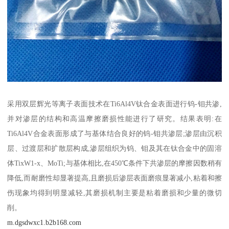
采用双层辉光等离子表面技术在Ti6Al4V钛合金表面进行钨-钼共渗,
并对渗层的结构和高温摩擦磨损性能进行了研究。结果表明:在
Ti6Al4V合金表面形成了与基体结合良好的钨-钼共渗层;渗层由沉积
层、过渡层和扩散层构成,渗层组织为钨、钼及其在钛合金中的固溶
体TixW1-x、MoTi;与基体相比,在450℃条件下共渗层的摩擦因数稍有
降低,而耐磨性却显著提高,且磨损后渗层表面磨痕显著减小,粘着和擦
伤现象均得到明显减轻,其磨损机制主要是粘着磨损和少量的微切
削。
m.dgsdwxc1.b2b168.com