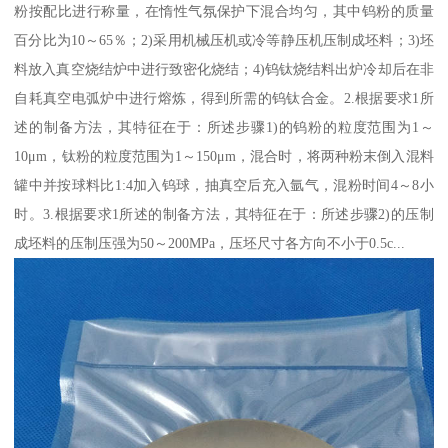
粉按配比进行称量，在惰性气氛保护下混合均匀，其中钨粉的质量
百分比为10～65％；2)采用机械压机或冷等静压机压制成坯料；3)坯
料放入真空烧结炉中进行致密化烧结；4)钨钛烧结料出炉冷却后在非
自耗真空电弧炉中进行熔炼，得到所需的钨钛合金。2.根据要求1所
述的制备方法，其特征在于：所述步骤1)的钨粉的粒度范围为1～
10μm，钛粉的粒度范围为1～150μm，混合时，将两种粉末倒入混料
罐中并按球料比1:4加入钨球，抽真空后充入氩气，混粉时间4～8小
时。3.根据要求1所述的制备方法，其特征在于：所述步骤2)的压制
成坯料的压制压强为50～200MPa，压坯尺寸各方向不小于0.5c...