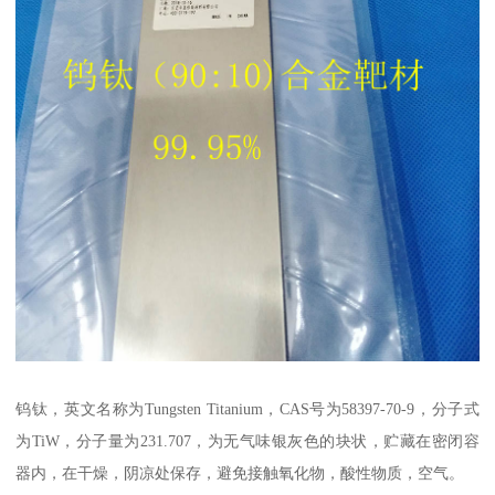
钨钛，英文名称为Tungsten Titanium，CAS号为58397-70-9，分子式
为TiW，分子量为231.707，为无气味银灰色的块状，贮藏在密闭容
器内，在干燥，阴凉处保存，避免接触氧化物，酸性物质，空气。