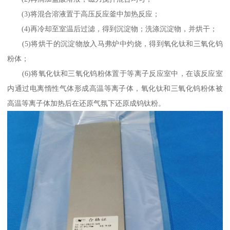
(3)将混合溶液置于高压反应釜中加热反应；
(4)再冷却至室温后过滤，得到沉淀物；洗涤沉淀物，并烘干；
(5)将烘干的沉淀物放入马弗炉中灼烧，得到氧化钛和三氧化钨
粉体；
(6)将氧化钛和三氧化钨粉体置于等离子反应室中，在该反应室
内通过电离惰性气体形成高温等离子体，氧化钛和三氧化钨粉体被
高温等离子体加热后在还原气氛下还原成钨钛粉。