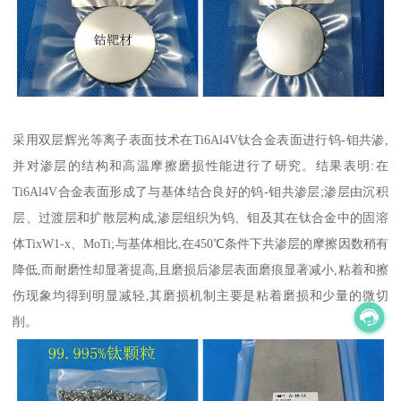
采用双层辉光等离子表面技术在Ti6Al4V钛合金表面进行钨-钼共渗,
并对渗层的结构和高温摩擦磨损性能进行了研究。结果表明:在
Ti6Al4V合金表面形成了与基体结合良好的钨-钼共渗层;渗层由沉积
层、过渡层和扩散层构成,渗层组织为钨、钼及其在钛合金中的固溶
体TixW1-x、MoTi;与基体相比,在450℃条件下共渗层的摩擦因数稍有
降低,而耐磨性却显著提高,且磨损后渗层表面磨痕显著减小,粘着和擦
伤现象均得到明显减轻,其磨损机制主要是粘着磨损和少量的微切
削。