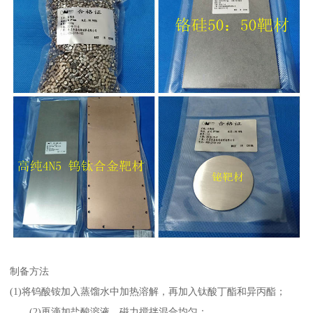
制备方法
(1)将钨酸铵加入蒸馏水中加热溶解，再加入钛酸丁酯和异丙酯；
(2)再滴加盐酸溶液，磁力搅拌混合均匀；