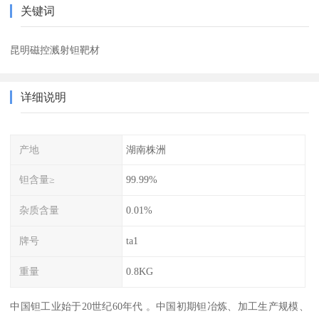
关键词
昆明磁控溅射钽靶材
详细说明
产地
湖南株洲
钽含量≥
99.99%
杂质含量
0.01%
牌号
ta1
重量
0.8KG
中国钽工业始于20世纪60年代 。中国初期钽冶炼、加工生产规模、