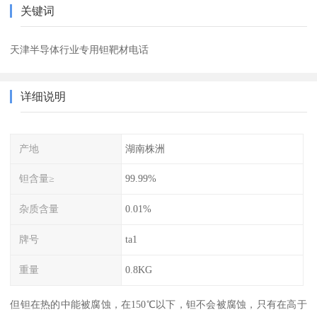
关键词
天津半导体行业专用钽靶材电话
详细说明
产地
湖南株洲
钽含量≥
99.99%
杂质含量
0.01%
牌号
ta1
重量
0.8KG
但钽在热的中能被腐蚀，在150℃以下，钽不会被腐蚀，只有在高于