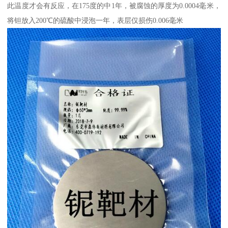
此温度才会有反应，在175度的中1年，被腐蚀的厚度为0.0004毫米，
将钽放入200℃的硫酸中浸泡一年，表层仅损伤0.006毫米