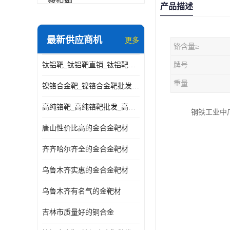
铬铝靶
产品描述
三氧化铝靶材
最新供应商机
更多
铬含量≥
钽靶材
钛铝靶_钛铝靶直销_钛铝靶供应商
牌号
铬靶材
重量
镍铬合金靶_镍铬合金靶批发_镍铬合金靶供应商
镧靶材
高纯铬靶_高纯铬靶批发_高纯铬靶厂家
钢铁工业中
镍铬合金靶材
唐山性价比高的金合金靶材
齐齐哈尔齐全的金合金靶材
乌鲁木齐实惠的金合金靶材
乌鲁木齐有名气的金靶材
吉林市质量好的铜合金