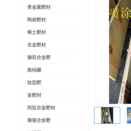
贵金属靶材
陶瓷靶材
稀土靶材
合金靶材
镍钒合金靶
高纯硼
钛铝靶
金靶材
钨钛合金靶材
镍铬合金靶