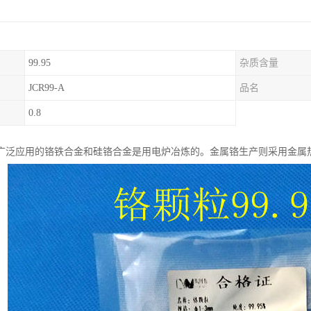
99.95
杂质含量
JCR99-A
品名
0.8
广泛应用的铬铁合金和硅铬合金是用电炉冶炼的。金属铬生产则采用金属