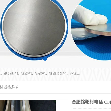
东莞市鼎伟新材料有限公司专业生产：镍钒合金靶、高纯铬靶、钛铝靶、铬铝靶、镍铬合金靶、钨钛合金靶材等；公司先后研发的蒸发材料、溅射靶材系列产品广泛应用到国内外众多知名电子、太阳能企业当中，以较高的性价比，成功发替代了国外进口产品，颇受用户好评。
靶材 规格多样
合肥铬靶材电话 Cr