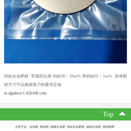
钨钛合金靶材 常规的比例 钨钛90：10wt% 和钨钛95：5wt% 具体靶
材尺寸可以根据客户的要求定做
m.dgsdwxc1.b2b168.com
Top
主营产品：钛铝靶 铬铝靶 镍铬合金靶 钨钛合金靶材 镍钒合金靶 高纯铬靶