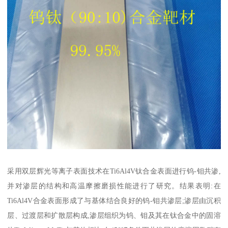
采用双层辉光等离子表面技术在Ti6Al4V钛合金表面进行钨-钼共渗,
并对渗层的结构和高温摩擦磨损性能进行了研究。结果表明:在
Ti6Al4V合金表面形成了与基体结合良好的钨-钼共渗层;渗层由沉积
层、过渡层和扩散层构成,渗层组织为钨、钼及其在钛合金中的固溶