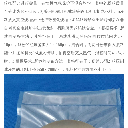
粉按配比进行称量，在惰性气氛保护下混合均匀，其中钨粉的质量
百分比为10～65％；2)采用机械压机或冷等静压机压制成坯料；3)坯
料放入真空烧结炉中进行致密化烧结；4)钨钛烧结料出炉冷却后在非
自耗真空电弧炉中进行熔炼，得到所需的钨钛合金。2.根据要求1所
述的制备方法，其特征在于：所述步骤1)的钨粉的粒度范围为1～
10μm，钛粉的粒度范围为1～150μm，混合时，将两种粉末倒入混料
罐中并按球料比1:4加入钨球，抽真空后充入氩气，混粉时间4～8小
时。3.根据要求1所述的制备方法，其特征在于：所述步骤2)的压制
成坯料的压制压强为50～200MPa，压坯尺寸各方向不小于0.5c...