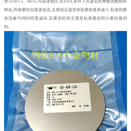
体TixW1-x、MoTi;与基体相比,在450℃条件下共渗层的摩擦因数稍有
降低,而耐磨性却显著提高,且磨损后渗层表面磨痕显著减小,粘着和擦
伤现象均得到明显减轻,其磨损机制主要是粘着磨损和少量的微切
削。