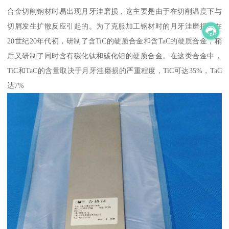
合金切削钢材时易出现月牙洼磨损，这主要是由于在切削温度下与
切屑发生扩散反应引起的。为了克服加工钢材时的月牙洼磨损，在
20世纪20年代初，研制了含TiC的硬质合金和含TaC的硬质合金，稍
后又研制了同时含有碳化钛和碳化钽的硬质合金。在这类合金中，
TiC和TaC的含量取决于月牙洼磨损的严重程度，TiC可达35%，TaC
达7%