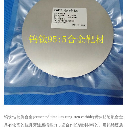
钨钛钴硬质合金(cemented titanium-tung-sten carbide)钨钛钴硬质合金
具有较高的抗月牙洼磨损能力，适合作长切削材料的。用钨钴硬质