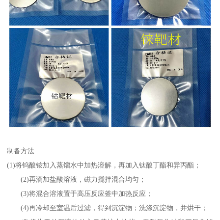
制备方法
(1)将钨酸铵加入蒸馏水中加热溶解，再加入钛酸丁酯和异丙酯；
(2)再滴加盐酸溶液，磁力搅拌混合均匀；
(3)将混合溶液置于高压反应釜中加热反应；
(4)再冷却至室温后过滤，得到沉淀物；洗涤沉淀物，并烘干；