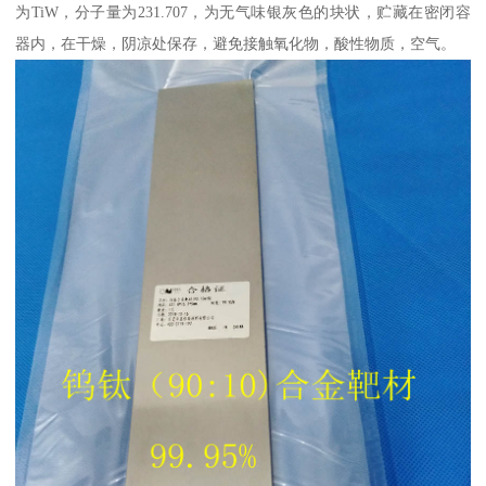
为TiW，分子量为231.707，为无气味银灰色的块状，贮藏在密闭容
器内，在干燥，阴凉处保存，避免接触氧化物，酸性物质，空气。