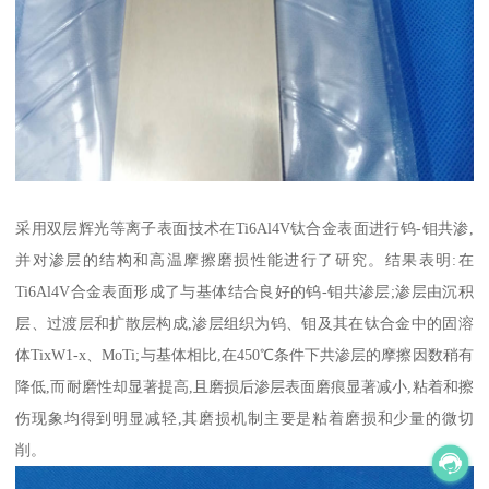
采用双层辉光等离子表面技术在Ti6Al4V钛合金表面进行钨-钼共渗,
并对渗层的结构和高温摩擦磨损性能进行了研究。结果表明:在
Ti6Al4V合金表面形成了与基体结合良好的钨-钼共渗层;渗层由沉积
层、过渡层和扩散层构成,渗层组织为钨、钼及其在钛合金中的固溶
体TixW1-x、MoTi;与基体相比,在450℃条件下共渗层的摩擦因数稍有
降低,而耐磨性却显著提高,且磨损后渗层表面磨痕显著减小,粘着和擦
伤现象均得到明显减轻,其磨损机制主要是粘着磨损和少量的微切
削。