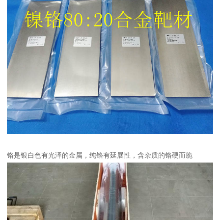
铬是银白色有光泽的金属，纯铬有延展性，含杂质的铬硬而脆