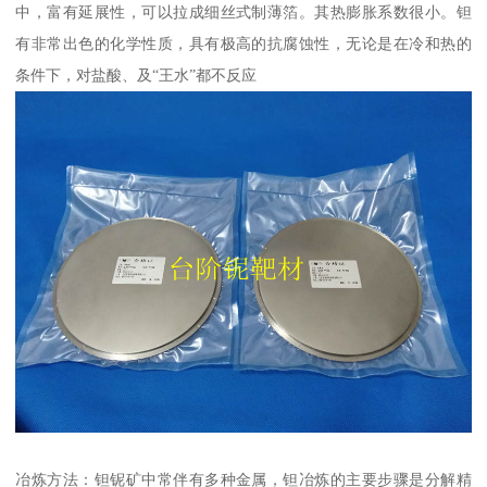
中，富有延展性，可以拉成细丝式制薄箔。其热膨胀系数很小。钽
有非常出色的化学性质，具有极高的抗腐蚀性，无论是在冷和热的
条件下，对盐酸、及“王水”都不反应
冶炼方法：钽铌矿中常伴有多种金属，钽冶炼的主要步骤是分解精