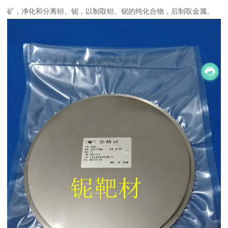
矿，净化和分离钽、铌，以制取钽、铌的纯化合物，后制取金属。