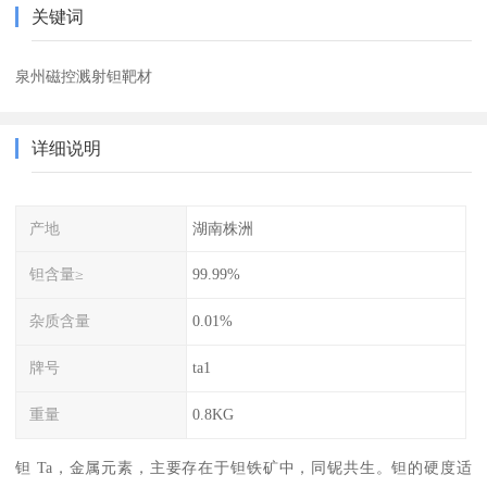
关键词
泉州磁控溅射钽靶材
详细说明
产地
湖南株洲
钽含量≥
99.99%
杂质含量
0.01%
牌号
ta1
重量
0.8KG
钽 Ta，金属元素，主要存在于钽铁矿中，同铌共生。钽的硬度适