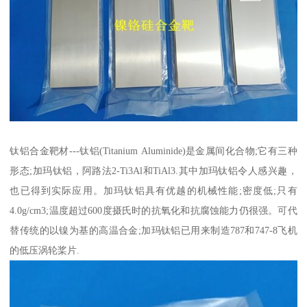
钛铝合金靶材---钛铝(Titanium Aluminide)是金属间化合物;它有三种
形态;加玛钛铝，阿路法2-Ti3Al和TiAl3.其中加玛钛铝令人感兴趣，
也已得到实际应用。加玛钛铝具有优越的机械性能;密度低;只有
4.0g/cm3;温度超过600度摄氏时的抗氧化和抗腐蚀能力仍很强。可代
替传统的以镍为基的高温合金;加玛钛铝已用来制造787和747-8飞机
的低压涡轮桨片.