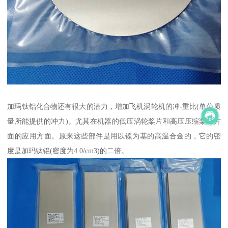
加玛钛铝化合物还有很大的潜力，增加飞机涡轮机的冲-重比(单位质
量所能提供的冲力)。尤其在机器的低压涡轮桨片和高压压缩桨片方
面的应用方面。原来这些部件是用以镍为基的高温合金的，它的密
度是加玛钛铝(密度为4.0/cm3)的二倍。