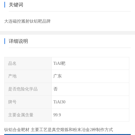
关键词
大连磁控溅射钛铝靶品牌
详细说明
品名
TiAl靶
产地
广东
是否危险化学品
否
牌号
TiAl30
主要金属含量
99.9
钛铝合金靶材 主要工艺是真空熔炼和粉末冶金2种制作方式