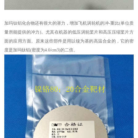
加玛钛铝化合物还有很大的潜力，增加飞机涡轮机的冲-重比(单位质
量所能提供的冲力)。尤其在机器的低压涡轮桨片和高压压缩桨片方
面的应用方面。原来这些部件是用以镍为基的高温合金的，它的密
度是加玛钛铝(密度为4.0/cm3)的二倍。