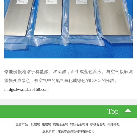
铬能慢慢地溶于稀盐酸、稀硫酸，而生成蓝色溶液。与空气接触则
很快变成绿色，被空气中的氧气氧化成绿色的Cr2O3的缘故。
m.dgsdwxc1.b2b168.com
Top
主营产品：钛铝靶 铬铝靶 镍铬合金靶 钨钛合金靶材 镍钒合金靶 高纯铬靶
版权所有：东莞市鼎伟新材料有限公司