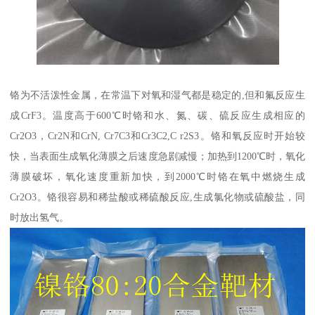
铬为不活泼性金属，在常温下对氧和湿气都是稳定的,但和氟反应生
成CrF3。温度高于600℃时铬和水、氮、碳、硫反应生成相应的
Cr2O3，Cr2N和CrN, Cr7C3和Cr3C2,C r2S3。铬和氧反应时开始较
快，当表面生成氧化薄膜之后速度急剧减慢；加热到1200℃时，氧化
薄膜破坏，氧化速度重新加快，到2000℃时铬在氧中燃烧生成
Cr2O3。铬很容易和稀盐酸或稀硫酸反应,生成氯化物或硫酸盐，同
时放出氢气。