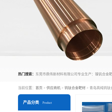
热门搜索：
当前位置：
首页
>
供应商机
>
钨钛合金靶材
> 青岛高纯钨钛
产品分类
Product