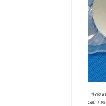
一种钨钛合
2)采用机