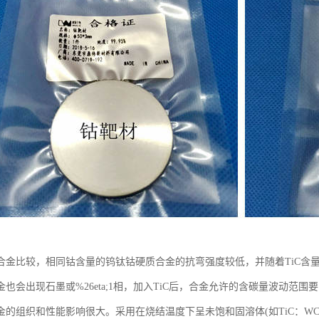
合金比较，相同钴含量的钨钛钴硬质合金的抗弯强度较低，并随着TiC含
也会出现石墨或%26eta;1相，加入TiC后，合金允许的含碳量波动范围
金的组织和性能影响很大。采用在烧结温度下呈未饱和固溶体(如TiC：WC