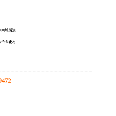
市南城街道
钛合金靶材
9472