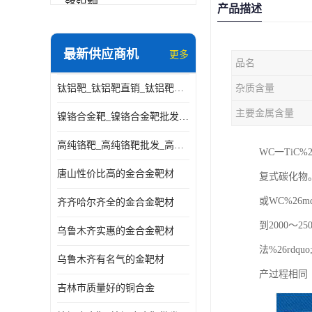
铬铝靶
产品描述
三氧化铝靶材
最新供应商机
更多
品名
钽靶材
钛铝靶_钛铝靶直销_钛铝靶供应商
杂质含量
铬靶材
主要金属含量
镍铬合金靶_镍铬合金靶批发_镍铬合金靶供应商
镧靶材
高纯铬靶_高纯铬靶批发_高纯铬靶厂家
WC一TiC%
镍铬合金靶材
唐山性价比高的金合金靶材
复式碳化物。
或WC%2
齐齐哈尔齐全的金合金靶材
到2000～
乌鲁木齐实惠的金合金靶材
法%26r
乌鲁木齐有名气的金靶材
产过程相同
吉林市质量好的铜合金