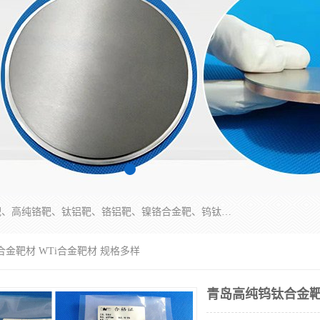
东莞市鼎伟新材料有限公司专业生产：镍钒合金靶、高纯铬靶、钛铝靶、铬铝靶、镍铬合金靶、钨钛合金靶材等；公司先后研发的蒸发材料、溅射靶材系列产品广泛应用到国内外众多知名电子、太阳能企业当中，以较高的性价比，成功发替代了国外进口产品，颇受用户好评。
合金靶材 WTi合金靶材 规格多样
青岛高纯钨钛合金靶