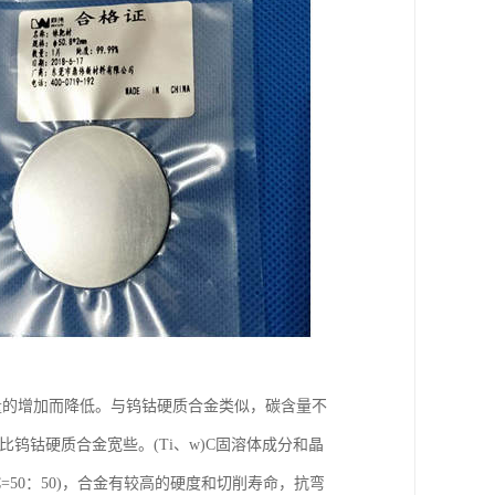
量的增加而降低。与钨钴硬质合金类似，碳含量不
要比钨钴硬质合金宽些。(Ti、w)C固溶体成分和晶
=50：50)，合金有较高的硬度和切削寿命，抗弯