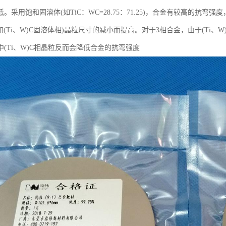
。采用饱和固溶体(如TiC：WC=28.75：71.25)，合金有较高的抗
和(Ti、W)C固溶体相)晶粒尺寸的减小而提高。对于3相合金，由于(Ti
(Ti、W)C相晶粒反而会降低合金的抗弯强度