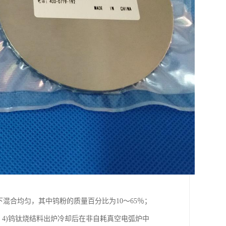
混合均匀，其中钨粉的质量百分比为10～65％；
；4)钨钛烧结料出炉冷却后在非自耗真空电弧炉中