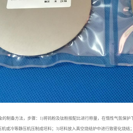
金的制备方法，步骤：1)将钨粉及钛粉按配比进行称量，在惰性气氛保护下
械压机或冷等静压机压制成坯料；3)坯料放入真空烧结炉中进行致密化烧结