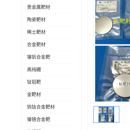
贵金属靶材
陶瓷靶材
稀土靶材
合金靶材
镍钒合金靶
高纯硼
钛铝靶
金靶材
钨钛合金靶材
镍铬合金靶